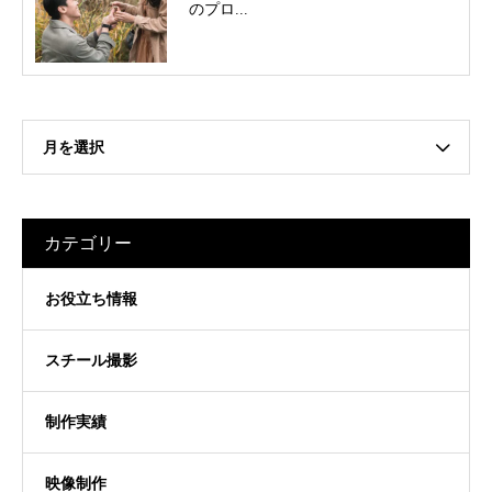
のプロ...
月を選択
カテゴリー
お役立ち情報
スチール撮影
制作実績
映像制作